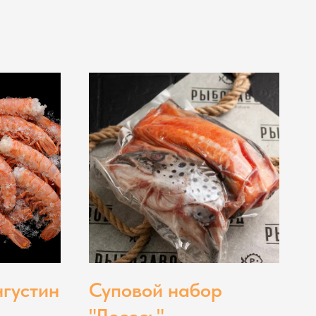
густин
Суповой набор