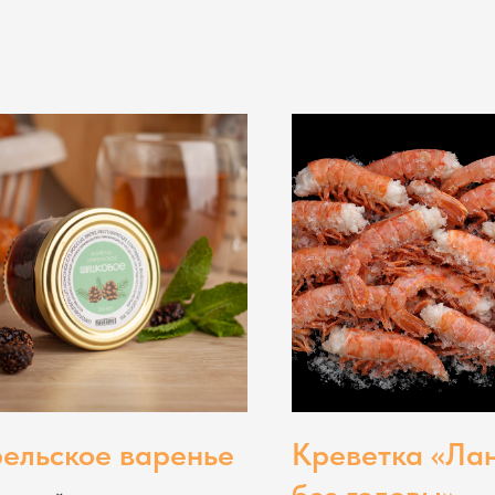
ельское варенье
Креветка «Лан