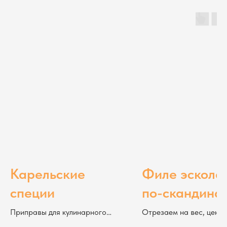
Карельские
Филе эскола
специи
по-скандина
холодного
Приправы для кулинарного
Отрезаем на вес, цена
приключения
указана за 100 г