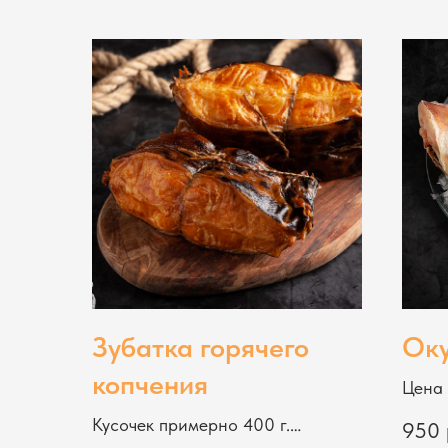
Зубатка горячего
Оку
копчения
Цена 
Кусочек примерно 400 г.
950