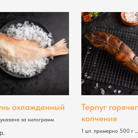
нь охлажденный
Терпуг горяче
копчения
указана за килограмм
1 шт. примерно 500 г
р.