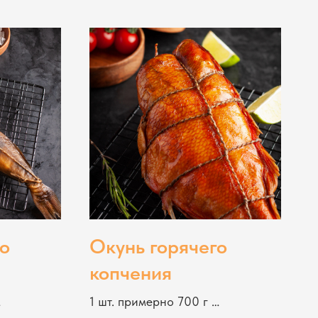
го
Окунь горячего
копчения
1 шт. примерно 700 г