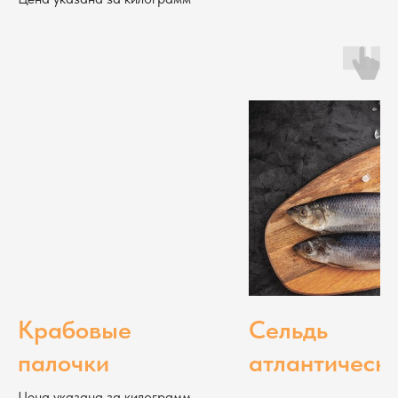
Крабовые
Сельдь
палочки
атлантическ
слабой соли
Цена указана за килограмм