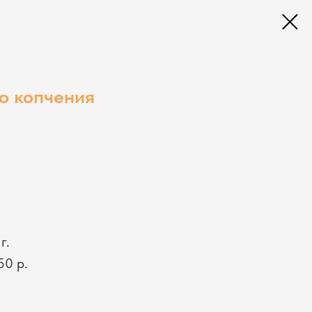
о копчения
г.
50 р.