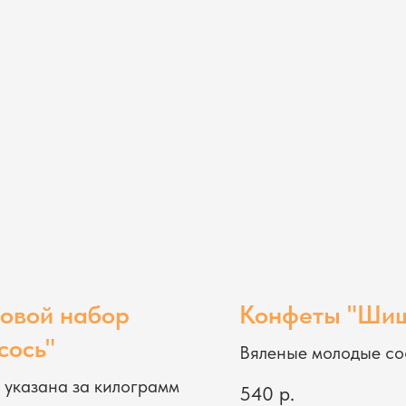
овой набор
Конфеты "Ши
сось"
Вяленые молодые с
шишки, сахар
 указана за килограмм
540
р.