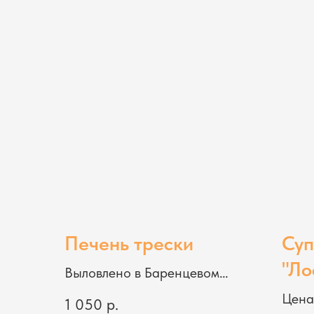
Печень трески
Суп
"Ло
Выловлено в Баренцевом
море, 500 г.
Цена
1 050
р.