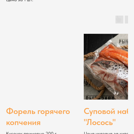
Форель горячего
Суповой наб
копчения
"Лосось"
Кусочек примерно 200 г
Цена указана за килог