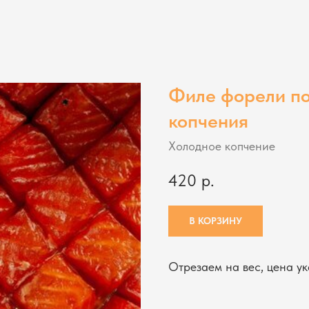
Филе форели по
копчения
Холодное копчение
420
р.
В КОРЗИНУ
Отрезаем на вес, цена ук